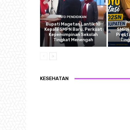
INFO PENDIDIKAN
I
Bupati Magetan Lantik 10
Kepala SMPN Baru, Perkuat
SMPN 
Kepemimpinan Sekolah
Presta
Tingkat Menengah
Tin
KESEHATAN