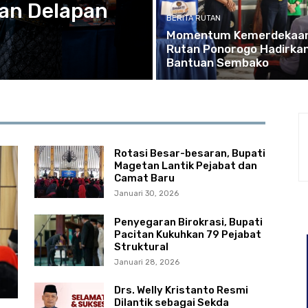
an Delapan
BERITA RUTAN
Momentum Kemerdekaan
Rutan Ponorogo Hadirka
Bantuan Sembako
Rotasi Besar-besaran, Bupati
Magetan Lantik Pejabat dan
Camat Baru
Januari 30, 2026
Penyegaran Birokrasi, Bupati
Pacitan Kukuhkan 79 Pejabat
Struktural
Januari 28, 2026
Drs. Welly Kristanto Resmi
Dilantik sebagai Sekda