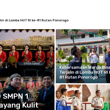
g Dugaan Pengucilan, Warga Desa Manuk Lapor Polisi
BERITA RUTAN
Kebersamaan Warga Bin
Terjalin di Lomba HUT RI 
81 Rutan Ponorogo
 SMPN 1
ayang Kulit