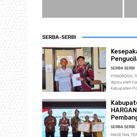
SERBA-SERBI
Kesepak
Pengucil
SERBA SERBI
PONOROGO, TE
dipicu oleh h
Kabupaten Pon
Kabupat
HARGANA
Pembang
SERBA SERBI
MAGETAN, TE