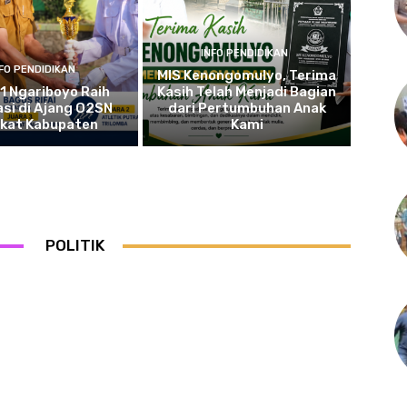
INFO PENDIDIKAN
NFO PENDIDIKAN
MIS Kenongomulyo, Terima
1 Ngariboyo Raih
Kasih Telah Menjadi Bagian
si di Ajang O2SN
dari Pertumbuhan Anak
gkat Kabupaten
Kami
POLITIK