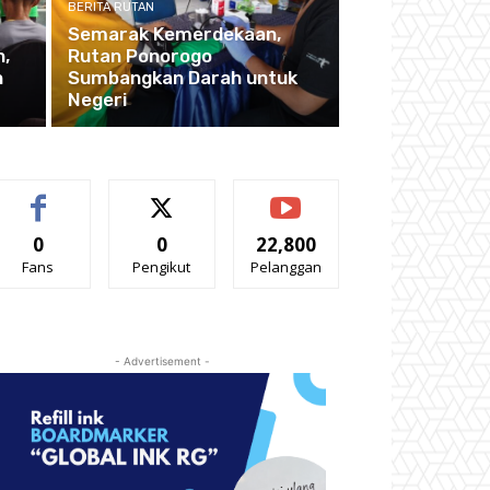
BERITA RUTAN
Semarak Kemerdekaan,
,
Rutan Ponorogo
n
Sumbangkan Darah untuk
Negeri
0
0
22,800
Fans
Pengikut
Pelanggan
- Advertisement -