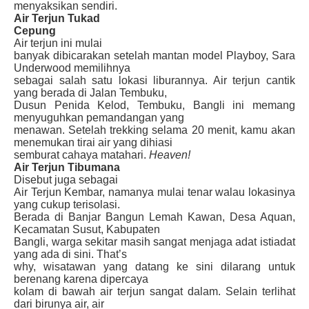
menyaksikan sendiri.
Air Terjun Tukad
Cepung
Air terjun ini mulai
banyak dibicarakan setelah mantan model Playboy, Sara
Underwood memilihnya
sebagai salah satu lokasi liburannya. Air terjun cantik
yang berada di Jalan Tembuku,
Dusun Penida Kelod, Tembuku, Bangli ini memang
menyuguhkan pemandangan yang
menawan. Setelah trekking selama 20 menit, kamu akan
menemukan tirai air yang dihiasi
semburat cahaya matahari.
Heaven!
Air Terjun Tibumana
Disebut juga sebagai
Air Terjun Kembar, namanya mulai tenar walau lokasinya
yang cukup terisolasi.
Berada di Banjar Bangun Lemah Kawan, Desa Aquan,
Kecamatan Susut, Kabupaten
Bangli, warga sekitar masih sangat menjaga adat istiadat
yang ada di sini. That’s
why, wisatawan yang datang ke sini dilarang untuk
berenang karena dipercaya
kolam di bawah air terjun sangat dalam. Selain terlihat
dari birunya air, air