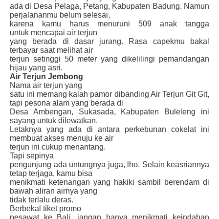
ada di Desa Pelaga, Petang, Kabupaten Badung. Namun
perjalananmu belum selesai,
karena kamu harus menuruni 509 anak tangga
untuk
mencapai air terjun
yang berada di dasar jurang. Rasa capekmu bakal
terbayar saat melihat air
terjun setinggi 50 meter yang dikelilingi pemandangan
hijau yang asri.
Air Terjun Jembong
Nama air terjun yang
satu ini memang kalah pamor dibanding Air Terjun Git Git,
tapi pesona
alam yang berada di
Desa Ambengan, Sukasada, Kabupaten Buleleng ini
sayang untuk dilewatkan.
Letaknya yang ada di antara perkebunan cokelat ini
membuat akses menuju ke air
terjun ini cukup menantang.
Tapi sepinya
pengunjung ada untungnya juga, lho. Selain keasriannya
tetap terjaga, kamu bisa
menikmati ketenangan yang hakiki sambil berendam di
bawah aliran airnya yang
tidak terlalu deras.
Berbekal tiket promo
pesawat ke Bali, jangan hanya menikmati keindahan