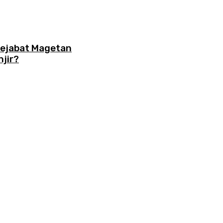
Pejabat Magetan
jir?