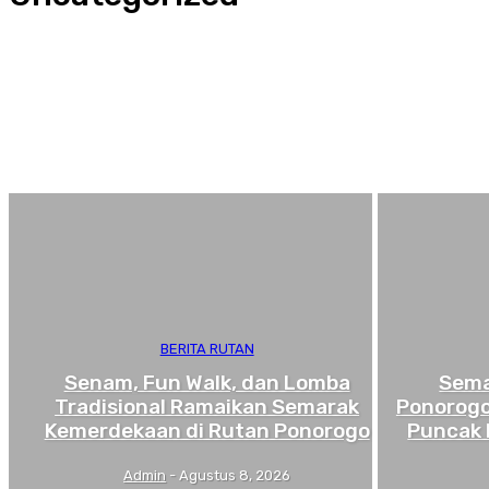
ADVERTORIAL
BERITA RUTAN
HUKRIM
INFO DESA
INFO KHUSUS
INFO PENDIDIKAN
BERITA RUTAN
Senam, Fun Walk, dan Lomba
Sema
Tradisional Ramaikan Semarak
Ponorogo
Kemerdekaan di Rutan Ponorogo
Puncak 
Admin
-
Agustus 8, 2026