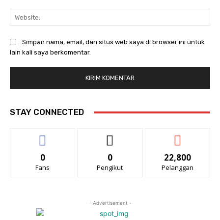
Web
Simpan nama, email, dan situs web saya di browser ini untuk
lain kali saya berkomentar.
STAY CONNECTED
0
0
22,800
Fans
Pengikut
Pelanggan
- Advertisement -