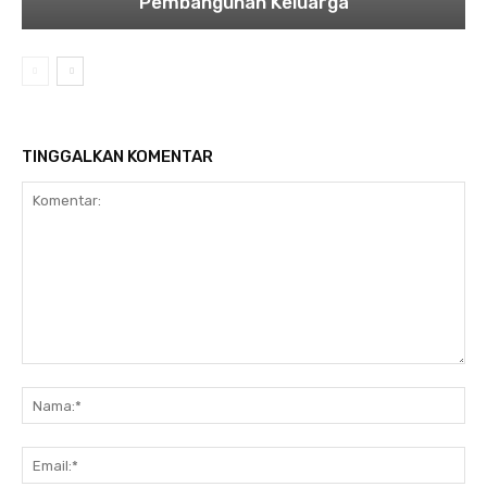
Pembangunan Keluarga
TINGGALKAN KOMENTAR
Komentar:
Na
Ema