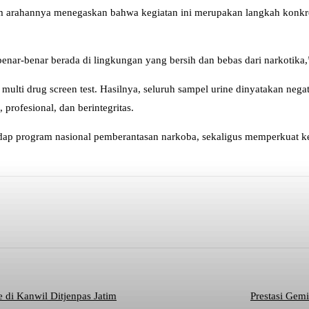
arahannya menegaskan bahwa kegiatan ini merupakan langkah konkret 
ar-benar berada di lingkungan yang bersih dan bebas dari narkotika,
multi drug screen test. Hasilnya, seluruh sampel urine dinyatakan negat
rofesional, dan berintegritas.
adap program nasional pemberantasan narkoba, sekaligus memperkuat k
Telegram
Mencetak
Twitter
 di Kanwil Ditjenpas Jatim
Prestasi Gem