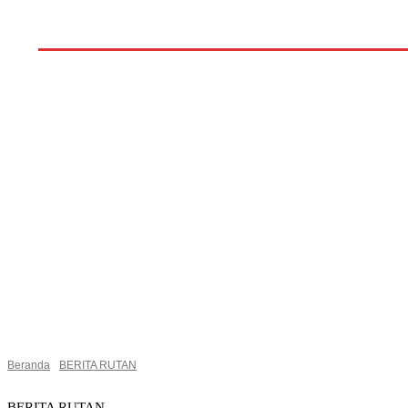
Home
PEMERINTAHAN
PENDIDIKAN
POLITI
Beranda
BERITA RUTAN
BERITA RUTAN