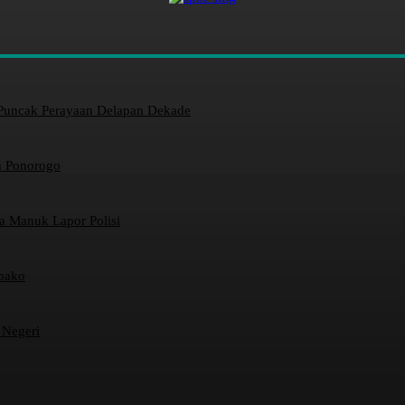
Puncak Perayaan Delapan Dekade
n Ponorogo
a Manuk Lapor Polisi
bako
 Negeri