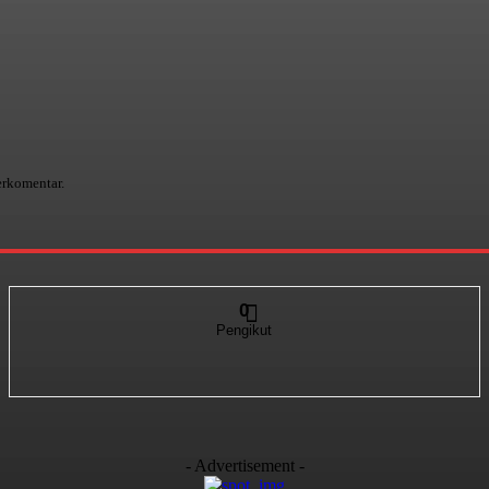
erkomentar.
0
Pengikut
- Advertisement -