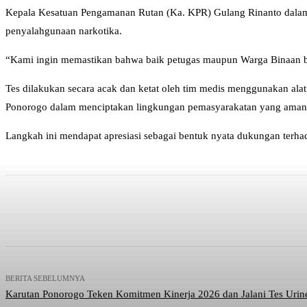
Kepala Kesatuan Pengamanan Rutan (Ka. KPR) Gulang Rinanto dalam 
penyalahgunaan narkotika.
“Kami ingin memastikan bahwa baik petugas maupun Warga Binaan ben
Tes dilakukan secara acak dan ketat oleh tim medis menggunakan alat 
Ponorogo dalam menciptakan lingkungan pemasyarakatan yang aman, p
Langkah ini mendapat apresiasi sebagai bentuk nyata dukungan terh
Bagikan
Facebook
WhatsApp
BERITA SEBELUMNYA
Karutan Ponorogo Teken Komitmen Kinerja 2026 dan Jalani Tes Urine