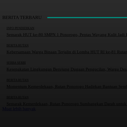
BERITA TERBARU
INFO PENDIDIKAN
Semarak HUT ke-80 SMPN 1 Ponorogo, Pentas Wayang Kulit Jadi 
BERITA RUTAN
Kebersamaan Warga Binaan Terjalin di Lomba HUT RI ke-81 Ruta
SERBA SERBI
Kesepakatan Lingkungan Berujung Dugaan Pengucilan, Warga Des
BERITA RUTAN
Momentum Kemerdekaan, Rutan Ponorogo Hadirkan Bantuan Sem
BERITA RUTAN
Semarak Kemerdekaan, Rutan Ponorogo Sumbangkan Darah untuk
Muat lebih banyak