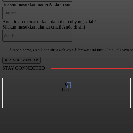
Silakan masukkan nama Anda di sini
Email:*
Anda telah memasukkan alamat email yang salah!
Silakan masukkan alamat email Anda di sini
Website:
Simpan nama, email, dan situs web saya di browser ini untuk lain kali saya b
STAY CONNECTED
0
Fans