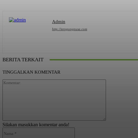
Admin
http://teropongnusa.com
BERITA TERKAIT
TINGGALKAN KOMENTAR
Komentar:
Silakan masukkan komentar anda!
Nama:*