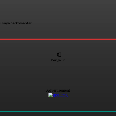
li saya berkomentar.
0
Pengikut
- Advertisement -