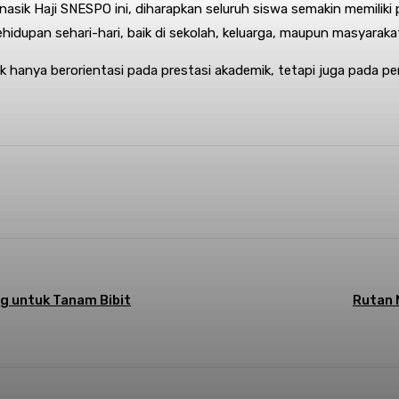
anasik Haji SNESPO ini, diharapkan seluruh siswa semakin memi
ehidupan sehari-hari, baik di sekolah, keluarga, maupun masyaraka
hanya berorientasi pada prestasi akademik, tetapi juga pada pe
Telegram
Mencetak
Twitter
g untuk Tanam Bibit
Rutan 