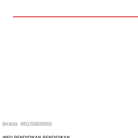
Home
PEMERINTAHAN
PENDIDIKAN
POLITIK
Beranda
INFO PENDIDIKAN
INFO PENDIDIKAN
PENDIDIKAN