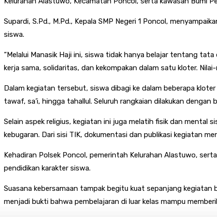
Kelurahan Alastuwo, Kecamatan Poncol, serta kawasan Bumi Pe
Supardi, S.Pd., M.Pd., Kepala SMP Negeri 1 Poncol, menyampaikan
siswa.
“Melalui Manasik Haji ini, siswa tidak hanya belajar tentang tata 
kerja sama, solidaritas, dan kekompakan dalam satu kloter. Nila
Dalam kegiatan tersebut, siswa dibagi ke dalam beberapa kloter
tawaf, sa’i, hingga tahallul. Seluruh rangkaian dilakukan den
Selain aspek religius, kegiatan ini juga melatih fisik dan mental s
kebugaran. Dari sisi TIK, dokumentasi dan publikasi kegiatan m
Kehadiran Polsek Poncol, pemerintah Kelurahan Alastuwo, ser
pendidikan karakter siswa.
Suasana kebersamaan tampak begitu kuat sepanjang kegiatan be
menjadi bukti bahwa pembelajaran di luar kelas mampu memberi