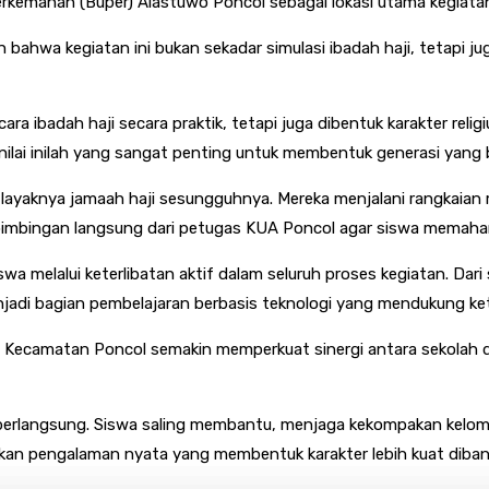
rkemahan (Buper) Alastuwo Poncol sebagai lokasi utama kegiata
 bahwa kegiatan ini bukan sekadar simulasi ibadah haji, tetapi j
cara ibadah haji secara praktik, tetapi juga dibentuk karakter reli
i-nilai inilah yang sangat penting untuk membentuk generasi yang b
 layaknya jamaah haji sesungguhnya. Mereka menjalani rangkaian m
gan bimbingan langsung dari petugas KUA Poncol agar siswa memaha
iswa melalui keterlibatan aktif dalam seluruh proses kegiatan. Dari 
enjadi bagian pembelajaran berbasis teknologi yang mendukung ke
ta Kecamatan Poncol semakin memperkuat sinergi antara sekolah
rlangsung. Siswa saling membantu, menjaga kekompakan kelompok,
kan pengalaman nyata yang membentuk karakter lebih kuat diban