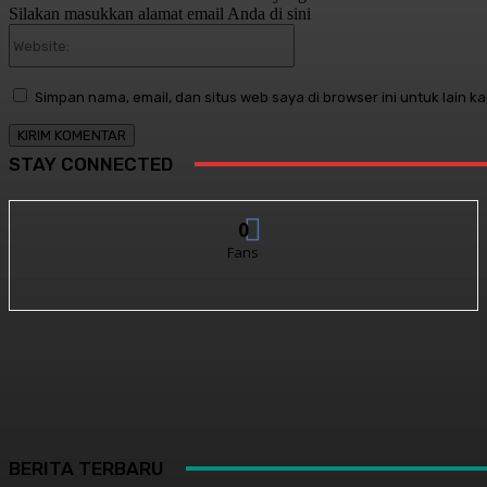
Silakan masukkan alamat email Anda di sini
Website:
Simpan nama, email, dan situs web saya di browser ini untuk lain ka
STAY CONNECTED
0
Fans
BERITA TERBARU