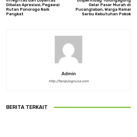
Integritas dan Loyalitas
Disperindag Tulungagung
Dibalas Apresiasi, Pegawai
Gelar Pasar Murah di
Rutan Ponorogo Naik
Pucanglaban, Warga Ramai
Pangkat
Serbu Kebutuhan Pokok
Admin
http://teropongnusa.com
BERITA TERKAIT