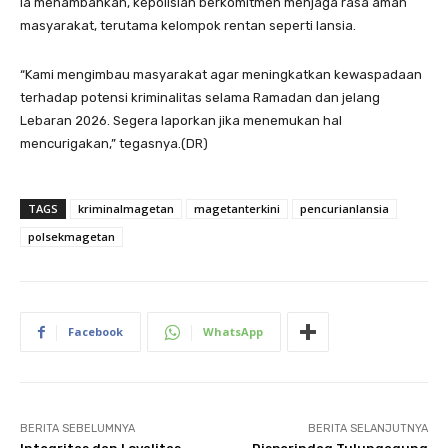
Ia menambahkan, kepolisian berkomitmen menjaga rasa aman
masyarakat, terutama kelompok rentan seperti lansia.
“Kami mengimbau masyarakat agar meningkatkan kewaspadaan
terhadap potensi kriminalitas selama Ramadan dan jelang
Lebaran 2026. Segera laporkan jika menemukan hal
mencurigakan,” tegasnya.(DR)
TAGS
kriminalmagetan
magetanterkini
pencurianlansia
polsekmagetan
Facebook
WhatsApp
BERITA SEBELUMNYA
BERITA SELANJUTNYA