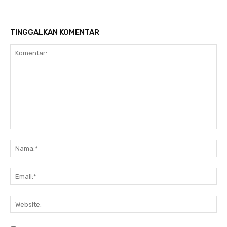
TINGGALKAN KOMENTAR
Komentar:
Na
Ema
Web