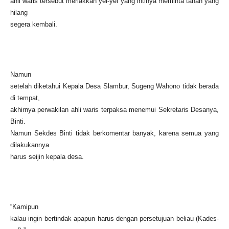
ahli waris tersebut meriakkan yel-yel yang intinya meminta tanah yang
hilang
segera kembali.
Namun
setelah diketahui Kepala Desa Slambur, Sugeng Wahono tidak berada
di tempat,
akhirnya perwakilan ahli waris terpaksa menemui Sekretaris Desanya,
Binti.
Namun Sekdes Binti tidak berkomentar banyak, karena semua yang
dilakukannya
harus seijin kepala desa.
“Kamipun
kalau ingin bertindak apapun harus dengan persetujuan beliau (Kades-