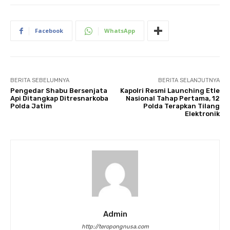
Facebook
WhatsApp
BERITA SEBELUMNYA
BERITA SELANJUTNYA
Pengedar Shabu Bersenjata
Kapolri Resmi Launching Etle
Api Ditangkap Ditresnarkoba
Nasional Tahap Pertama, 12
Polda Jatim
Polda Terapkan Tilang
Elektronik
Admin
http://teropongnusa.com