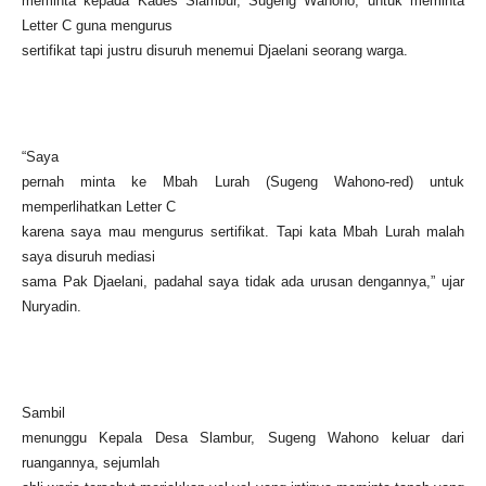
meminta kepada Kades Slambur, Sugeng Wahono, untuk meminta
Letter C guna mengurus
sertifikat tapi justru disuruh menemui Djaelani seorang warga.
“Saya
pernah minta ke Mbah Lurah (Sugeng Wahono-red) untuk
memperlihatkan Letter C
karena saya mau mengurus sertifikat. Tapi kata Mbah Lurah malah
saya disuruh mediasi
sama Pak Djaelani, padahal saya tidak ada urusan dengannya,” ujar
Nuryadin.
Sambil
menunggu Kepala Desa Slambur, Sugeng Wahono keluar dari
ruangannya, sejumlah