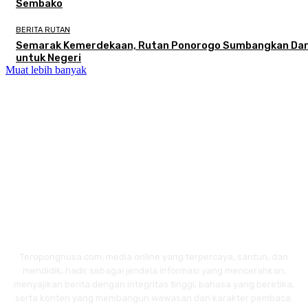
Sembako
BERITA RUTAN
Semarak Kemerdekaan, Rutan Ponorogo Sumbangkan Da
untuk Negeri
Muat lebih banyak
Teropongnusa.com, media online yang terpercaya, santun, dan
mendidik, hadir sebagai jendela informasi yang mencerahkan,
menyajikan berita dengan integritas tinggi, bahasa yang beretika,
serta konten yang membangun wawasan dan karakter pembaca.