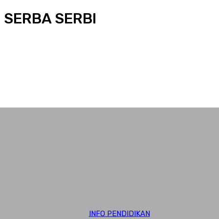
SERBA SERBI
ADVERTORIAL
BERITA RUTAN
HUKRIM
INFO DESA
INFO KHUSUS
INFO PENDIDIKAN
INFO PENDIDIKAN