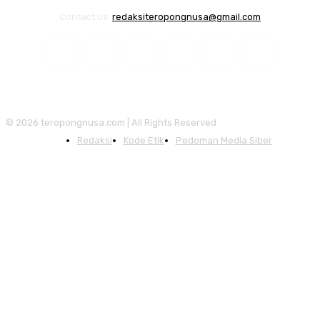
Contact us:
redaksiteropongnusa@gmail.com
© 2026 teropongnusa.com | All Rights Reserved
Redaksi
Kode Etik
Pedoman Media Siber